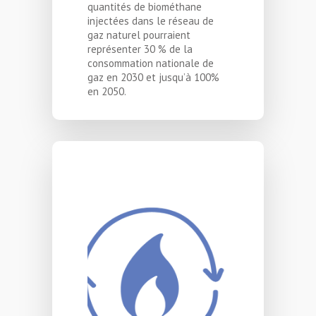
quantités de biométhane
injectées dans le réseau de
gaz naturel pourraient
représenter 30 % de la
consommation nationale de
gaz en 2030 et jusqu’à 100%
en 2050.
Le saviez-vous ?
Le gaz naturel qui
circule dans le réseau
en France a été extrait
de couches géologiques
de la terre où il s’est
formé à partir de la
sédimentation de
matière organique vieille
de plusieurs millions