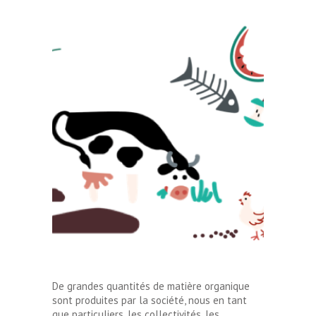
Le saviez-vous ?
Les végétaux sont constitués de
matière organique et sont les seuls
organismes vivants à pouvoir créer eux
même cette matière, grâce à la
photosynthèse et le carbone issu de
l’atmosphère (CO2). Les végétaux sont
donc à l’origine de tout ce qui contient
de la matière organique. Les animaux et
les humains qui consomment des
végétaux, transforment la matière
organique.
De grandes quantités de matière organique
sont produites par la société, nous en tant
que particuliers, les collectivités, les